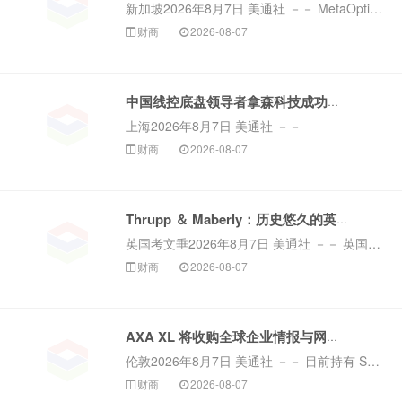
新加坡2026年8月7日 美通社 －－ MetaOptics Ltd（Catalist： 9MT）（“MetaOptics”或“本公司”，连同其子公司统称“
财商
2026-08-07
本集团”），一家总部位于新加坡的半导体光学公司，今日宣布已通知纳斯达克股票市场...
中国线控底盘领导者拿森科技成功登陆香港交易所
上海2026年8月7日 美通社 －－
财商
2026-08-07
北京时间2026年8月7日，启明创投投资企业、中国线控底盘领导者拿森科技成功登陆港交所。拿森科技（02261.HK）发行价为10.42港元股，开盘价16.9港元股，市值100.6亿港元。
启...
Thrupp ＆ Maberly：历史悠久的英国客车制造商进入了定制汽车的新时代
英国考文垂2026年8月7日 美通社 －－ 英国汽车建设领域历史最悠久的名字之一进入了新的篇章。
财商
2026-08-07
Thrupp ＆
Maberly的起源可以追溯到十八世纪，它以当代英国客车制造工作室的身份回归，致力于为挑剔的国际客户制造高度定制的汽...
AXA XL 将收购全球企业情报与网络安全咨询公司 S－RM
伦敦2026年8月7日 美通社 －－ 目前持有 S－RM 约 49％ 股份的 AXA XL 今日宣布，已达成协议，将收购 S－RM 的其余股份。S－RM
财商
2026-08-07
是一家专业的企业情报与网络安全咨询公司。