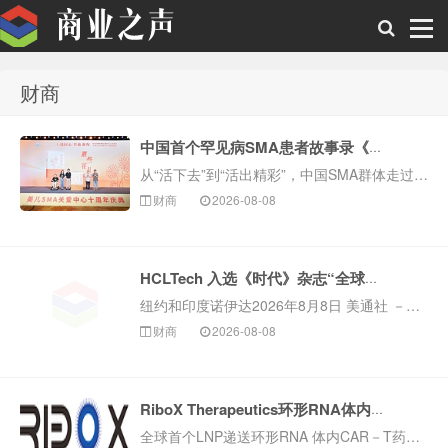
财商
商业之声
中国首个罕见病SMA患者故事录《那些花儿》在京正式发布
从“活下去”到“活出精彩”，中国SMA群体走过非凡十年
财商
2026-08-08
北京2026年8月8日 美通社 －－
今日，一场以“十载同心•共赴新程”为主题的发布会在温暖与感动中举行中国首个罕见病脊髓性肌萎缩症（SMA）社群故事录《那些花儿》正式发布...
HCLTech 入选《时代》杂志“全球最具可持续发展能力的企业”榜单
纽约和印度诺伊达2026年8月8日 美通社 －－ 全球领先的科技公司 HCLTech 《https：www.hcltech.com》
财商
2026-08-08
（印度国家证券交易所代码：HCLTECH；孟买证券交易所代码：HCLTECH）入选《时代》杂志“...
RiboX Therapeutics环形RNA体内CAR－T疗法RXIM002获FDA临床试验许可
全球首个LNP递送环形RNA 体内CAR－T药物正式迈入临床，开启体内原位生成CAR－T新纪元