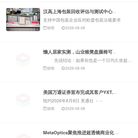
汉高上海包装回收评估与测试中心获欧盟机构认证
支持中国包装企业应对欧盟包装法规要求
财商
2026-08-08
上海2026年8月8日 美通社 －－ 汉高宣布，其位于上海的包装回收评估与测试中心（Henkel Packaging Recyclab
Shanghai）正式通过德国cyclos－HTP研究所（...
懒人居家实测，山业猴凳盘腿椅可以防跷二郎腿！
先说结论：如果你也是一个日均久坐超10小时的打工人，一坐下就不自觉跷二郎腿，不到一小时就腰酸背痛，恨不得把腿盘到桌子上，那这把椅子，真的能让你随时切换坐姿，光明正大地“坐没坐相”。
财商
2026-08-08
美国万通证券宣布完成其客户YXT.COM GROUP HOLDING Ltd（纳斯达克股票代码：YXT）105万美元的注册直接发行
纽约2026年8月8日 美通社 －－
......
财商
2026-08-08
美国万通证券作为美国金融业监管局及SIPC成员，总部位于纽约、提供全牌照服务的投资银行和证券经纪及交易商，今日宣布为其客户YXT.COM GROUP
HOLDING
Ltd（纳斯达克股票代码：...
MetaOptics聚焦推进超透镜商业化 撤回纳斯达克上市申请 并推迟在美国进行双重上市计划