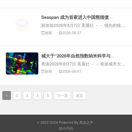
S－RM 成立于 2005 年，服务...
Seaspan 成为首家进入中国熊猫债市场的国际船东及运营商
新加坡2026年8月7日 美通社 －－ 领先的独立海事资产所有人及运营商 Seaspan Corporation Pte. Ltd.
财商
2026-08-07
（以下简称“Seaspan”）宣布，已成功在中国境内债券市场发行规模为 15 亿元人民币的熊猫债券。...
城大于“2026年自然指数纳米科学与技术增刊”荣获全港第一
香港2026年8月7日 美通社 －－ 香港城市大学（城大）于全球卓越研究再创重大里程碑。继早前在“2026年自然指数化学增刊”
财商
2026-08-07
《https：www.cityu.edu.hkzh－hkmedianews20260529...
1
2
3
4
5
下一页
尾页
© 2023-2024 Powered By 商业之声 ·
统计代码