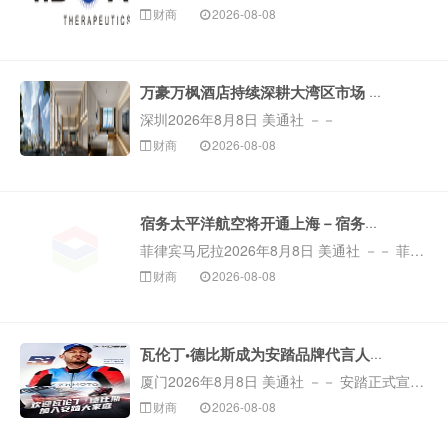
财商
2026-08-08
上海和马萨诸塞州剑桥2026年8月8日 美通社 －－ 专注于全工程化环形RNA疗法开发的生物技术公司转录本（上海）生物科技有限公司（R...
万豪万枫酒店持续深耕大湾区市场 深圳前海万豪万枫酒店启幕
深圳2026年8月8日 美通社 －－
财商
2026-08-08
万豪旅享家旗下超30个品牌之一的万豪万枫酒店今日宣布，深圳前海万豪万枫酒店正式揭幕。酒店坐落于深圳市宝安区中心区域，距深圳宝安国际机场约9公里，紧邻碧海湾地铁站，一站便可抵达机场，便捷通达深圳城市...
宿务太平洋航空将开通上海－宿务航线、复航厦门－马尼拉航线
菲律宾马尼拉2026年8月8日 美通社 －－ 菲律宾领先航司宿务太平洋航空（Cebu
财商
2026-08-08
Pacific）持续拓展中菲两国航空网络，即将开通上海－宿务直飞航线，并恢复厦门－马尼拉直飞航线，为旅客提供更便捷、更实惠的菲律宾出行选择。
宿务...
瓦伦丁•德比斯成为安踏品牌代言人，于世界赛道续写“永不止步”
厦门2026年8月8日 美通社 －－ 安踏正式宣布职业摩托车赛车手瓦伦丁•德比斯（Valentin
财商
2026-08-08
Debise）成为安踏品牌代言人。瓦伦丁•德比斯目前效力于张雪机车ZXMOTO车队，并在世界超级摩托车锦标赛（WSBK）WorldSS...