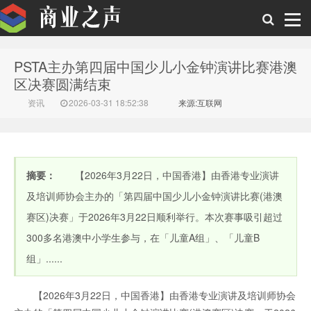
PSTA主办第四届中国少儿小金钟演讲比赛港澳
商业之声
区决赛圆满结束
资讯
2026-03-31 18:52:38
来源:互联网
摘要：
【2026年3月22日，中国香港】由香港专业演讲
及培训师协会主办的「第四届中国少儿小金钟演讲比赛(港澳
赛区)决赛」于2026年3月22日顺利举行。本次赛事吸引超过
300多名港澳中小学生参与，在「儿童A组」、「儿童B
组」......
【2026年3月22日，中国香港】由香港专业演讲及培训师协会