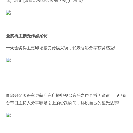
话); 洛文 [葛量洪校友会黄埔学校](广东话)
金奖得主接受传媒采访
一众金奖得主更即场接受传媒采访，代表香港分享获奖感受!
而部分金奖得主更获广东广播电视台音乐之声直播间邀请，与电视
台节目主持人分享赛场之上的心跳瞬间，诉说自己的星光故事!