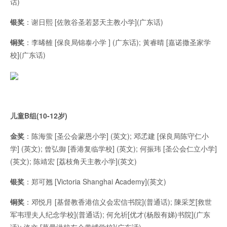
话)
银奖
：谢日熙 [佐敦谷圣若瑟天主教小学](广东话)
铜奖
：李晞雒 [保良局锦泰小学 ] (广东话); 黃睿晴 [嘉诺撒圣家学
校](广东话)
儿童B组(10-12岁)
金奖
：陈海萤 [圣公会蒙恩小学] (英文); 邓孞建 [保良局陈守仁小
学] (英文); 曾弘御 [香港复临学校] (英文); 何振玮 [圣公会仁立小学]
(英文); 陈靖宏 [荔枝角天主教小学](英文)
银奖
：郑可翘 [Victoria Shanghai Academy](英文)
铜奖
：邓悦月 [基督教香港信义会宏信书院](普通话); 陳采芝[救世
军韦理夫人纪念学校](普通话); 何允祈[优才(杨殷有娣)书院](广东