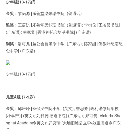
少年组(13-17岁)
金奖
：黎渃源 [乐善堂梁銶琚书院] (普通话)
银奖
：王语淇 [乐善堂梁銶琚书院] (普通话); 李衍俊 [圣若瑟书院]
(广东话); 林家荞 [香港神托会培基书院] (广东话)
铜奖
：潘可儿 [圣公会曾肇添中学] (广东话); 陈家甜 [佛教叶纪南纪
念中学] (广东话)
少年组(13-17岁)
儿童A组 (7-9岁)
金奖
：邱培峰 [圣保罗书院小学] (英文); 曾思齐 [玛利诺修院学校
(小学部)] (英文); 刘籽扬[播道书院] (广东话); 郑可隽 [Victoria Sha
nghai Academy](英文); 罗奕瑧 [大埔旧墟公立学校(宝湖道)](广东